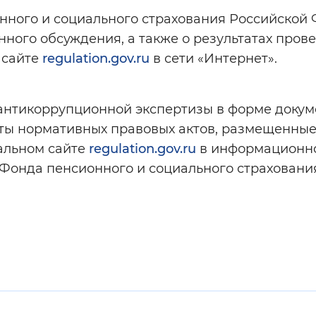
нного и социального страхования Российской
Инверсивный монохромный
Синий
енного обсуждения, а также о результатах пр
 сайте
regulation.gov.ru
в сети «Интернет».
Выключены
антикоррупционной экспертизы в форме докуме
ты нормативных правовых актов, размещенные
ести
Остановить
Повторить
альном сайте
regulation.gov.ru
в информационно
 Фонда пенсионного и социального страхован