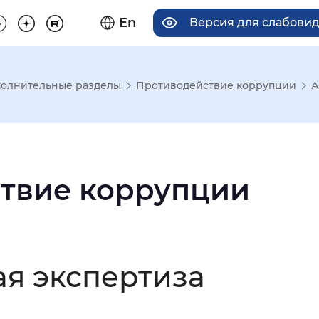
En
Версия для слабови
олнительные разделы
Противодействие коррупции
А
има отображения
Увеличенный
Крупный
твие коррупции
асечками
я экспертиза
мальный
Увеличенный
Большо