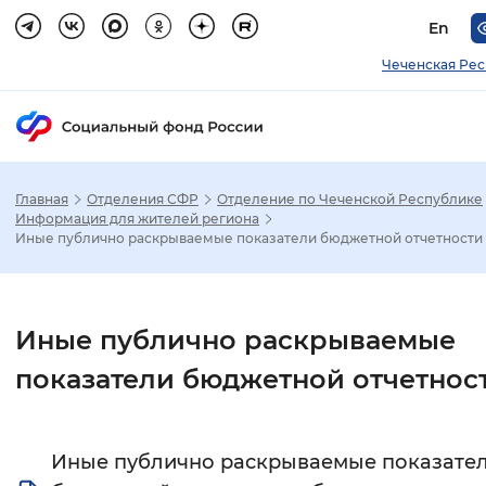
En
Чеченская Ре
Главная
Отделения СФР
Отделение по Чеченской Республике
Зак
Информация для жителей региона
Иные публично раскрываемые показатели бюджетной отчетности
Настройка режима отображения
Размер шрифта
Иные публично раскрываемые
Стандартный
Увеличенный
Крупны
показатели бюджетной отчетнос
Шрифт
Иные публично раскрываемые показате
Без засечек
С засечками