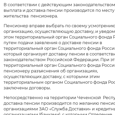
В соответствии с действующим законодательство
Интервал между буквами
выплата и доставка пенсии производится по месту
жительства пенсионера.
Нормальный
Увеличенный
Большо
Пенсионер вправе выбрать по своему усмотрени
организацию, осуществляющую доставку, и уведом
Цвет сайта
этом территориальный орган Социального фонда 
путем подачи заявления о доставке пенсии в
Монохромный
Инверсивный монохромны
территориальный орган Социального фонда Росси
который организует доставку пенсии в соответств
Синий фон
законодательством Российской Федерации. При э
территориальный орган Социального фонда Росси
Изображения
пенсионеру разъяснения об организациях,
осуществляющих доставку, с которыми этим
Включены
Выключены
территориальным органом Социального фонда Ро
заключены договоры.
Звуковой ассистент
Непосредственно на территории Чеченской Респ
Воспроизвести
Остановить
Повтори
доставка пенсии производится по желанию пенси
организациями ЗАО «Служба Доставки» и кредит
организациями (банками), с которыми Отделение