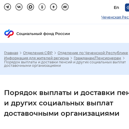
En
Чеченская Ре
Главная
Отделения СФР
Отделение по Чеченской Республике
Зак
Информация для жителей региона
Гражданам/Пенсионерам
Порядок выплаты и доставки пенсий и других социальных выплат
доставочными организациями
Настройка режима отображения
Размер шрифта
Порядок выплаты и доставки пе
Стандартный
Увеличенный
Крупны
и других социальных выплат
доставочными организациями
Шрифт
Без засечек
С засечками