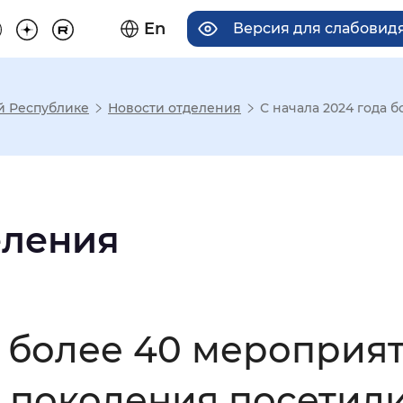
En
Версия для слабовид
й Республике
Новости отделения
С начала 2024 года 
има отображения
Увеличенный
Крупный
еления
асечками
а более 40 мероприя
мальный
Увеличенный
Большо
 поколения посетил