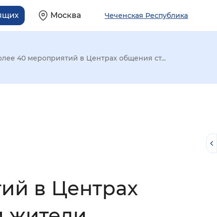
ящих
Москва
Чеченская Республика
более 40 мероприятий в Центрах общения ст...
тий в Центрах
й
и жители