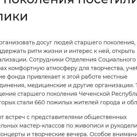
Инверсивный монохромный
Синий
лики
Выключены
ганизовать досуг людей старшего поколения,
ддержать ритм жизни и интерес к ней, открыть
ести
Остановить
Повторить
ализации. Сотрудники Отделения Социального
ах комфортную атмосферу для творчества, уче
 фонда привлекает к этой работе местные
динения, медицинские и другие организации. 
бщения старшего поколения Чеченской Республ
орых стали 660 пожилых жителей города и обл
от встреч с представителями общественных
ельных мастер-классов по живописи и рукодел
концерты и творческие вечера. Особое вниман