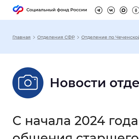
Главная
Отделения СФР
Отделение по Чеченско
Настройка реж
Размер шрифта
:
Стандартный
Новости отд
Шрифт
:
Без засечек
С з
С начала 2024 год
Интервал между буквами
:
Нор
общения старшего