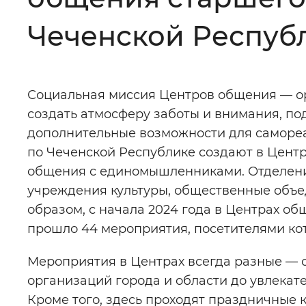
Цвет сайта
:
Монохромный
Чеченской Респуб
Изображения
:
Включены
Социальная миссия Центров общения — ор
создать атмосферу заботы и внимания, по
Звуковой ассистент
:
Воспроизв
дополнительные возможности для саморе
по Чеченской Республике создают в Центр
общения с единомышленниками. Отделение
учреждения культуры, общественные объе
образом, с начала 2024 года в Центрах о
Вернуть стандартные настройки
прошло 44 мероприятия, посетителями кот
Мероприятия в Центрах всегда разные — 
организаций города и области до увлекат
Кроме того, здесь проходят праздничные 