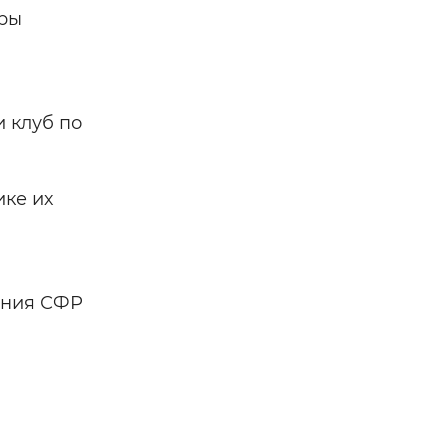
еры
 клуб по
ке их
ления СФР