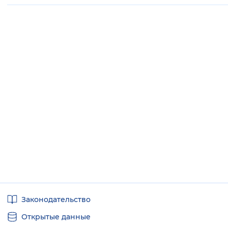
Полезные
Законодательство
ссылки
Открытые данные