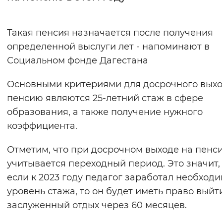
Интервал между буквами
Такая пенсия назначается после получения
Нормальный
Увеличенный
Большо
определенной выслуги лет - напоминают в
Социальном фонде Дагестана
Цвет сайта
Основными критериями для досрочного выхо
Монохромный
Инверсивный монохромны
пенсию являются 25-летний стаж в сфере
Синий фон
образования, а также получение нужного
коэффициента.
Изображения
Отметим, что при досрочном выходе на пенс
Включены
Выключены
учитывается переходный период. Это значит,
если к 2023 году педагог заработал необход
Звуковой ассистент
уровень стажа, то он будет иметь право выйт
Воспроизвести
Остановить
Повтори
заслуженный отдых через 60 месяцев.