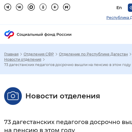
En
Республика 
Главная
Отделения СФР
Отделение по Республике Дагестан
Зак
Новости отделения
73 дагестанских педагогов досрочно вышли на пенсию в этом году
Настройка режима отображения
Размер шрифта
Новости отделения
Стандартный
Увеличенный
Крупны
Шрифт
73 дагестанских педагогов досрочно в
Без засечек
С засечками
на пенсию в этом году