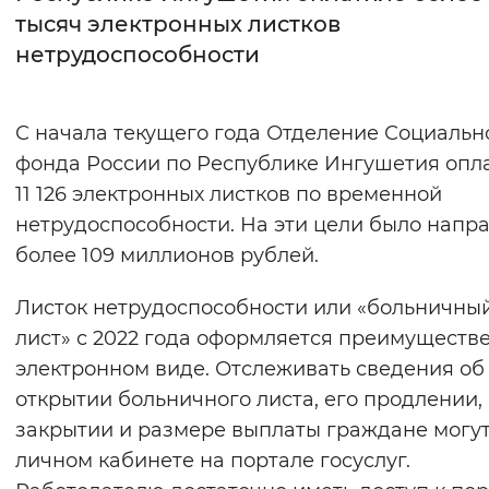
тысяч электронных листков
Интервал между буквами
нетрудоспособности
Нормальный
Увеличенный
Большо
С начала текущего года Отделение Социальн
Цвет сайта
фонда России по Республике Ингушетия опл
Монохромный
Инверсивный монохромны
11 126 электронных листков по временной
нетрудоспособности. На эти цели было напр
Синий фон
более 109 миллионов рублей.
Изображения
Листок нетрудоспособности или «больничны
Включены
Выключены
лист» с 2022 года оформляется преимуществ
электронном виде. Отслеживать сведения об
Звуковой ассистент
открытии больничного листа, его продлении,
закрытии и размере выплаты граждане могут
Воспроизвести
Остановить
Повтори
личном кабинете на портале госуслуг.