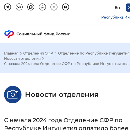
En
Республика Ин
Главная
Отделения СФР
Отделение по Республике Ингушетия
Зак
Новости отделения
С начала 2024 года Отделение СФР по Республике Ингушетия опл..
Настройка режима отображения
Размер шрифта
Новости отделения
Стандартный
Увеличенный
Крупны
Шрифт
С начала 2024 года Отделение СФР по
Без засечек
С засечками
Республике Ингушетия оплатило более 