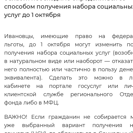
способом получения набора социальны
Интервал между буквами
услуг до 1 октября
Нормальный
Увеличенный
Большо
Ивановцы, имеющие право на федера
Цвет сайта
льготы, до 1 октября могут изменить п
Монохромный
Инверсивный монохромны
получения набора социальных услуг (возоб
в натуральном виде или наоборот — отказат
Синий фон
него полностью или частично в пользу ден
эквивалента). Сделать это можно в л
Изображения
кабинете на портале госуслуг или ли
Включены
Выключены
клиентской службе регионального Отде
фонда либо в МФЦ.
Звуковой ассистент
ВАЖНО! Если гражданин не собирается м
Воспроизвести
Остановить
Повтори
уже выбранный вариант получения н