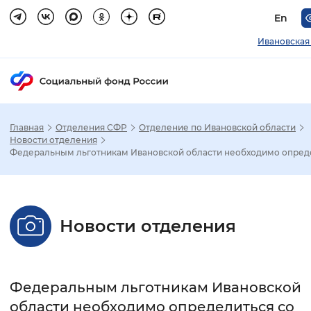
En
Ивановская
Главная
Отделения СФР
Отделение по Ивановской области
Зак
Новости отделения
Федеральным льготникам Ивановской области необходимо опреде
Настройка режима отображения
Размер шрифта
Новости отделения
Стандартный
Увеличенный
Крупны
Шрифт
Федеральным льготникам Ивановской
Без засечек
С засечками
области необходимо определиться со