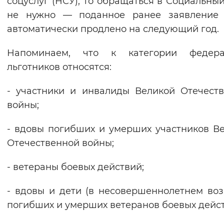
соцуслуг (НСУ), то обращаться в Социальны
Вернуть стандартные настройки
не нужно — поданное ранее заявление 
автоматически продлено на следующий год.
Напоминаем, что к категории федера
льготников относятся:
- участники и инвалиды Великой Отечест
войны;
- вдовы погибших и умерших участников В
Отечественной войны;
- ветераны боевых действий;
- вдовы и дети (в несовершеннолетнем воз
погибших и умерших ветеранов боевых дейст