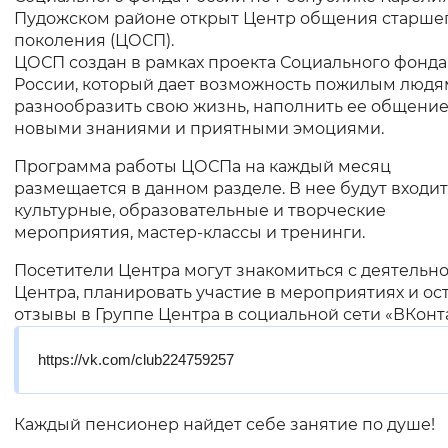
Пудожском районе открыт Центр общения старше
Интервал между буквами
поколения (ЦОСП).
ЦОСП создан в рамках проекта Социального фонда
Нормальный
Увеличенный
Большо
России, который дает возможность пожилым людя
разнообразить свою жизнь, наполнить ее общение
новыми знаниями и приятными эмоциями.
Цвет сайта
Программа работы ЦОСПа на каждый месяц
Монохромный
Инверсивный монохромны
размещается в данном разделе. В нее будут входит
культурные, образовательные и творческие
Синий фон
мероприятия, мастер-классы и тренинги.
Изображения
Посетители Центра могут знакомиться с деятельн
Центра, планировать участие в мероприятиях и ос
Включены
Выключены
отзывы в Группе Центра в социальной сети «ВКонта
Звуковой ассистент
https://vk.com/club224759257
Воспроизвести
Остановить
Повтори
Каждый пенсионер найдет себе занятие по душе!