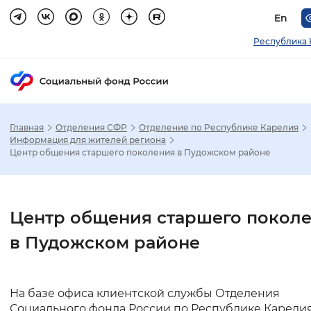
En
Республика 
Главная
Отделения СФР
Отделение по Республике Карелия
Зак
Информация для жителей региона
Центр общения старшего поколения в Пудожском районе
Настройка режима отображения
Размер шрифта
Центр общения старшего покол
Стандартный
Увеличенный
Крупны
в Пудожском районе
Шрифт
На базе офиса клиентской службы Отделения
Без засечек
С засечками
Социального фонда России по Республике Карелия