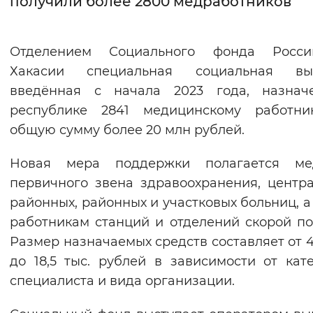
получили более 2800 медработников
Интервал между буквами
Отделением Социального фонда Росс
Нормальный
Увеличенный
Большо
Хакасии специальная социальная вып
введённая с начала 2023 года, назнач
Цвет сайта
республике 2841 медицинскому работни
Монохромный
Инверсивный монохромны
общую сумму более 20 млн рублей.
Синий фон
Новая мера поддержки полагается ме
первичного звена здравоохранения, центр
Изображения
районных, районных и участковых больниц, а
Включены
Выключены
работникам станций и отделений скорой п
Размер назначаемых средств составляет от 4,
Звуковой ассистент
до 18,5 тыс. рублей в зависимости от кат
Воспроизвести
Остановить
Повтори
специалиста и вида организации.