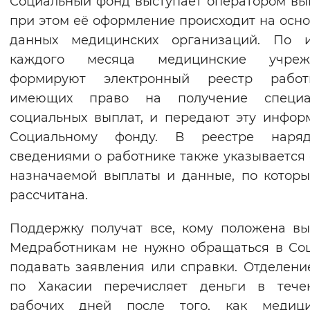
Социальный фонд выступает оператором вы
Вернуть стандартные настройки
при этом её оформление происходит на осн
данных медицинских организаций. По и
каждого месяца медицинские учреж
формируют электронный реестр работн
имеющих право на получение специа
социальных выплат, и передают эту инфо
Социальному фонду. В реестре наря
сведениями о работнике также указывается
назначаемой выплаты и данные, по котор
рассчитана.
Поддержку получат все, кому положена вы
Медработникам не нужно обращаться в Со
подавать заявления или справки. Отделен
по Хакасии перечисляет деньги в тече
рабочих дней после того, как медици