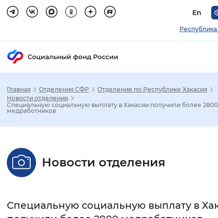
En
Республика
Главная
Отделения СФР
Отделение по Республике Хакасия
Зак
Новости отделения
Специальную социальную выплату в Хакасии получили более 2800
медработников
Настройка режима отображения
Размер шрифта
Новости отделения
Стандартный
Увеличенный
Крупны
Шрифт
Специальную социальную выплату в Ха
Без засечек
С засечками