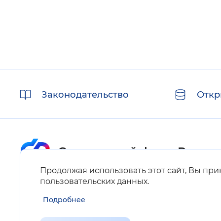
Полезные
Законодательство
Откр
ссылки
Продолжая использовать этот сайт, Вы пр
Карта сайта
пользовательских данных
.
Подробнее
Нашли ошибку на сайте?
Выделите фрагмент текста и нажмите Ctrl+ENTER.