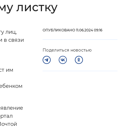
му листку
 фон
ОПУБЛИКОВАНО 11.06.2024 09:16
у лиц,
и в связи
Поделиться новостью
ст им
ребенком
Закрыть
аявление
ортал
Почтой