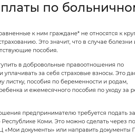
платы по больнично
Инверсивный монохромный
Синий
вненные к ним граждане* не относятся к круг
Выключены
рахованию. Это значит, что в случае болезни 
етствующие пособия.
ести
Остановить
Повторить
ступить в добровольные правоотношения по
 уплачивать за себя страховые взносы. Это да
у листку, пособия по беременности и родам,
ебенка и ежемесячного пособия по уходу за 
ношения предпринимателю требуется подать з
 Республике Коми. Это можно сделать через п
ФЦ «Мои документы» или направить документы 