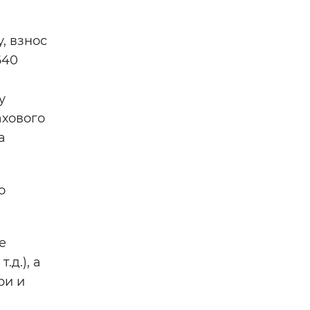
, взнос
640
у
ахового
а
о
е
д.), а
ри и