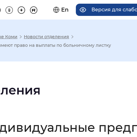
En
Версия для слаб
ке Коми
Новости отделения
има отображения
меют право на выплаты по больничному листку
Увеличенный
Крупный
еления
асечками
мальный
Увеличенный
Большо
индивидуальные пре