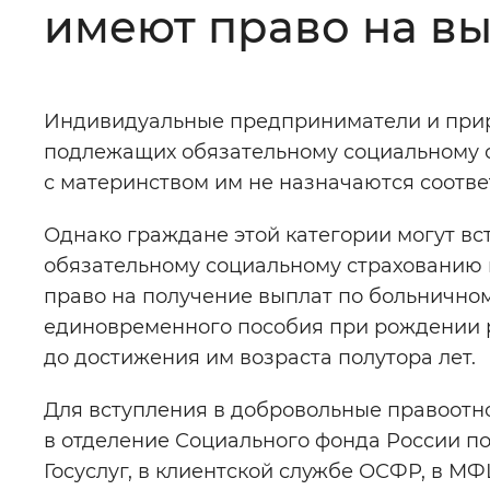
имеют право на вы
Цвет сайта
:
Монохромный
Индивидуальные предприниматели и прира
Изображения
:
Включены
подлежащих обязательному социальному ст
с материнством им не назначаются соотв
Звуковой ассистент
:
Воспроизв
Однако граждане этой категории могут в
обязательному социальному страхованию и
право на получение выплат по больничном
единовременного пособия при рождении р
Вернуть стандартные настройки
до достижения им возраста полутора лет.
Для вступления в добровольные правоот
в отделение Социального фонда России по
Госуслуг, в клиентской службе ОСФР, в М