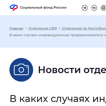
Главная
Отделения СФР
Отделение по Республи
Настройка реж
В каких случаях индивидуальные предприниматели и
Размер шрифта
:
Стандартный
Новости отд
Шрифт
:
Без засечек
С з
Интервал между буквами
:
Нор
В каких случаях 