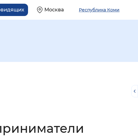
овидящих
Москва
Республика Коми
й
дприниматели