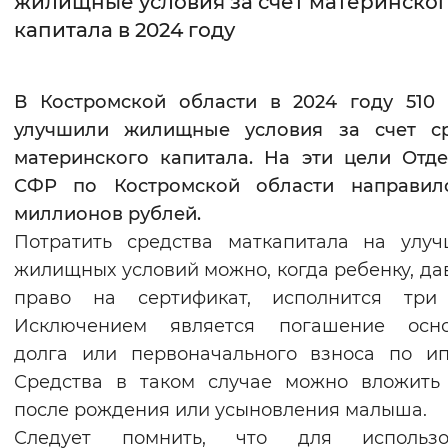
жилищные условия за счет материнско
капитала в 2024 году
Интервал между буквами
Нормальный
Увеличенный
Большо
В Костромской области в 2024 году 510
улучшили жилищные условия за счет ср
Цвет сайта
материнского капитала. На эти цели Отд
Монохромный
Инверсивный монохромны
СФР по Костромской области направил
Синий фон
миллионов рублей.
Потратить средства маткапитала на улу
Изображения
жилищных условий можно, когда ребенку, д
право на сертификат, исполнится три 
Включены
Выключены
Исключением является погашение осно
долга или первоначального взноса по ип
Звуковой ассистент
Средства в таком случае можно вложить
Воспроизвести
Остановить
Повтори
после рождения или усыновления малыша.
Следует помнить, что для использо