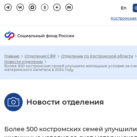
En
Костромская
Главная
Отделения СФР
Отделение по Костромской области
Зак
Новости отделения
Более 500 костромских семей улучшили жилищные условия за сче
материнского капитала в 2024 году
Настройка режима отображения
Размер шрифта
Новости отделения
Стандартный
Увеличенный
Крупны
Шрифт
Более 500 костромских семей улучшили
Без засечек
С засечками