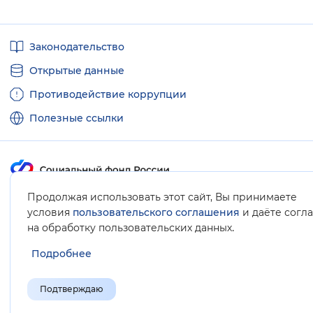
Полезные
Законодательство
ссылки
Открытые данные
Противодействие коррупции
Полезные ссылки
Продолжая использовать этот сайт, Вы принимаете
Карта сайта
условия
пользовательского соглашения
и даёте согл
.
на обработку пользовательских данных
Подробнее
Подтверждаю
© Социальный фонд России, 2008-2026