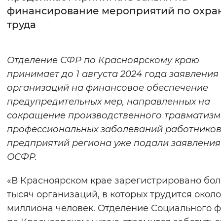
финансирование мероприятий по охра
Интервал между буквами
труда
Нормальный
Увеличенный
Большо
Отделение СФР по Красноярскому краю
Цвет сайта
принимает до 1 августа 2024 года заявления
Монохромный
Инверсивный монохромны
организаций на финансовое обеспечение
предупредительных мер, направленных на
Синий фон
сокращение производственного травматизм
профессиональных заболеваний работников
Изображения
предприятий региона уже подали заявления
Включены
Выключены
ОСФР.
Звуковой ассистент
«В Красноярском крае зарегистрировано бол
тысяч организаций, в которых трудится около
Воспроизвести
Остановить
Повтори
миллиона человек. Отделение Социального 