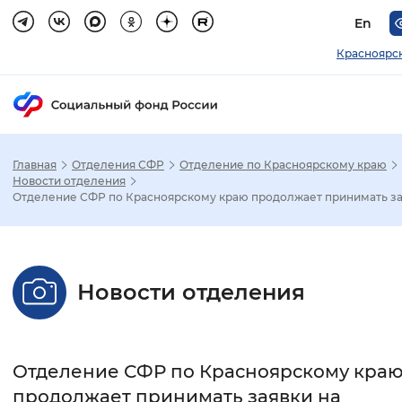
En
Красноярс
Главная
Отделения СФР
Отделение по Красноярскому краю
Зак
Новости отделения
Отделение СФР по Красноярскому краю продолжает принимать зая
Настройка режима отображения
Размер шрифта
Новости отделения
Стандартный
Увеличенный
Крупны
Шрифт
Отделение СФР по Красноярскому кра
Без засечек
С засечками
продолжает принимать заявки на