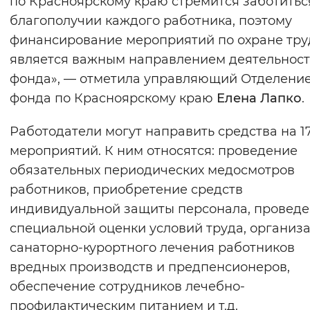
по Красноярскому краю стремится заботитьс
Вернуть стандартные настройки
благополучии каждого работника, поэтому
финансирование мероприятий по охране тру
является важным направлением деятельнос
фонда», — отметила управляющий Отделени
фонда по Красноярскому краю
Елена Лапко
.
Работодатели могут направить средства на 1
мероприятий. К ним относятся: проведение
обязательных периодических медосмотров
работников, приобретение средств
индивидуальной защиты персонала, провед
специальной оценки условий труда, организ
санаторно-курортного лечения работников
вредных производств и предпенсионеров,
обеспечение сотрудников лечебно-
профилактическим питанием и т.д.