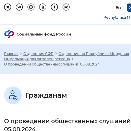
En
Республика М
Главная
Отделения СФР
Отделение по Республике Мордовия
Зак
Информация для жителей региона
О проведении общественных слушаний 05.08.2024
Настройка режима отображения
Размер шрифта
Гражданам
Стандартный
Увеличенный
Крупны
Шрифт
О проведении общественных слушаний
Без засечек
С засечками
05.08.2024