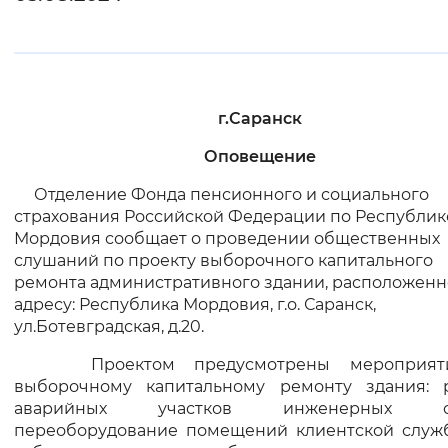
Интервал между буквами
Нормальный
Увеличенный
Большо
г.Саранск
Цвет сайта
Оповещение
Монохромный
Инверсивный монохромны
Отделение Фонда пенсионного и социального
Синий фон
страхования Российской Федерации по Республик
Мордовия сообщает о проведении общественных
слушаний по проекту выборочного капитального
Изображения
ремонта административного здании, расположенн
Включены
Выключены
адресу: Республика Мордовия, г.о. Саранск,
ул.Ботевградская, д.20.
Звуковой ассистент
Проектом предусмотрены мероприят
выборочному капитальному ремонту здания: 
Воспроизвести
Остановить
Повтори
аварийных участков инженерных си
переоборудование помещений клиентской служ