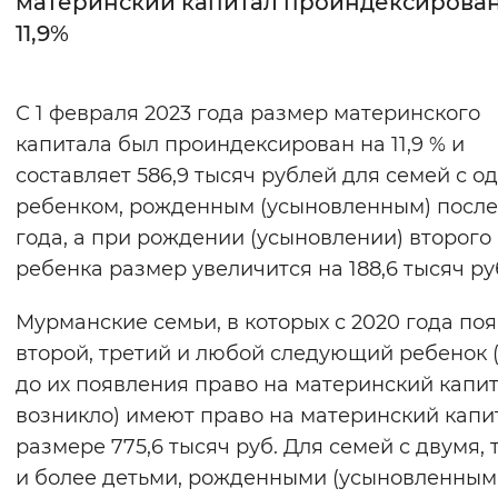
материнский капитал проиндексирован
11,9%
Интервал между буквами
Нормальный
Увеличенный
Большо
С 1 февраля 2023 года размер материнского
капитала был проиндексирован на 11,9 % и
Цвет сайта
составляет 586,9 тысяч рублей для семей с о
Монохромный
Инверсивный монохромны
ребенком, рожденным (усыновленным) после
Синий фон
года, а при рождении (усыновлении) второго
ребенка размер увеличится на 188,6 тысяч р
Изображения
Мурманские семьи, в которых с 2020 года по
Включены
Выключены
второй, третий и любой следующий ребенок 
до их появления право на материнский капит
Звуковой ассистент
возникло) имеют право на материнский капи
Воспроизвести
Остановить
Повтори
размере 775,6 тысяч руб. Для семей с двумя,
и более детьми, рожденными (усыновленным