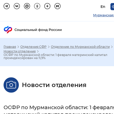
En
Мурманская 
Главная
Отделения СФР
Отделение по Мурманской области
Зак
Новости отделения
ОСФР по Мурманской области: 1 февраля материнский капитал
проиндексирован на 11,9%
Настройка режима отображения
Размер шрифта
Новости отделения
Стандартный
Увеличенный
Крупны
Шрифт
ОСФР по Мурманской области: 1 феврал
Без засечек
С засечками