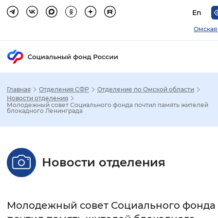
En
Омская
Главная
Отделения СФР
Отделение по Омской области
Зак
Новости отделения
Молодежный совет Социального фонда почтил память жителей
блокадного Ленинграда
Настройка режима отображения
Размер шрифта
Новости отделения
Стандартный
Увеличенный
Крупны
Шрифт
Молодежный совет Социального фонда
Без засечек
С засечками