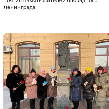
почтил память жителей блокадного
Ленинграда
Интервал между буквами
Нормальный
Увеличенный
Большо
Цвет сайта
Монохромный
Инверсивный монохромны
Синий фон
Изображения
Включены
Выключены
Звуковой ассистент
Воспроизвести
Остановить
Повтори