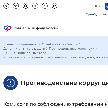
En
Оренбургская
Главная
Отделение по Оренбургской области
Зак
Дополнительные разделы
Противодействие коррупции
Данные ОПФР до 2023 года
Комиссия по соблюдению требований к служебному поведению и у
Настройка режима отображения
Размер шрифта
Противодействие коррупц
Стандартный
Увеличенный
Крупны
Шрифт
Комиссия по соблюдению требований к
Без засечек
С засечками