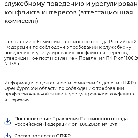
служебному поведению и урегулирова
конфликта интересов (аттестационная
Интервал между буквами
комиссия)
Нормальный
Увеличенный
Большо
Цвет сайта
Положение о Комиссии Пенсионного фонда Российской
Федерации по соблюдению требований к служебному
Монохромный
Инверсивный монохромны
поведению и урегулированию конфликта интересов,
утвержденное постановлением Правления ПФР от 11.06.2
№136п
Синий фон
Изображения
Информация о деятельности комиссии Отделения ПФР п
Оренбургской области по соблюдению требований
Включены
Выключены
профессиональной этики и урегулированию конфликта
интересов
Звуковой ассистент
Постановление Правления Пенсионного фонда
Воспроизвести
Остановить
Повтори
Российской Федерации от 11.06.2013г. № 137п
Состав Комиссии ОПФР