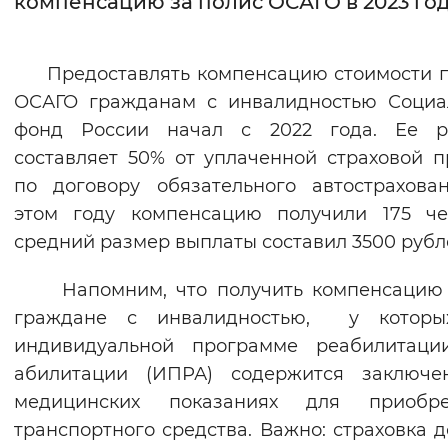
компенсацию за полис ОСАГО в 2023 го
Интервал между буквами
Предоставлять компенсацию стоимости п
Нормальный
Увеличенный
Большо
ОСАГО гражданам с инвалидностью Социа
фонд России начал с 2022 года. Ее р
Цвет сайта
составляет 50% от уплаченной страховой 
Монохромный
Инверсивный монохромны
по договору обязательного автострахова
Синий фон
этом году компенсацию получили 175 че
средний размер выплаты составил 3500 рубл
Изображения
Напомним, что получить компенсацию 
Включены
Выключены
граждане с инвалидностью, у кото
индивидуальной программе реабилитаци
Звуковой ассистент
абилитации (ИПРА) содержится заключе
Воспроизвести
Остановить
Повтори
медицинских показаниях для приобре
транспортного средства. Важно: страховка 