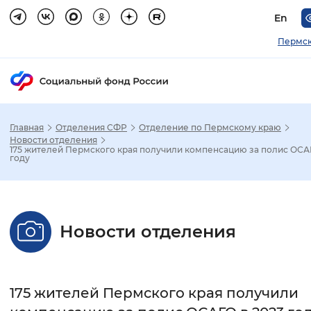
En
Пермск
Главная
Отделения СФР
Отделение по Пермскому краю
Зак
Новости отделения
175 жителей Пермского края получили компенсацию за полис ОСАГ
году
Настройка режима отображения
Размер шрифта
Новости отделения
Стандартный
Увеличенный
Крупны
Шрифт
175 жителей Пермского края получили
Без засечек
С засечками