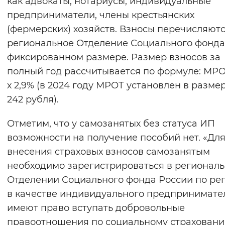
как адвокаты, нотариусы, индивидуальные
Вернуть стандартные настройки
предприниматели, члены крестьянских
(фермерских) хозяйств. Взносы перечисляютс
региональное Отделение Социального фонда
фиксированном размере. Размер взносов за
полный год рассчитывается по формуле: МРОТ
х 2,9% (в 2024 году МРОТ установлен в размер
242 рубля).
Отметим, что у самозанятых без статуса ИП
возможности на получение пособий нет. «Дл
внесения страховых взносов самозанятым
необходимо зарегистрироваться в регионал
Отделении Социального фонда России по ре
в качестве индивидуального предпринимате
имеют право вступать добровольные
правоотношения по социальному страховани