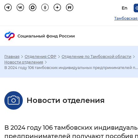
En
Тамбовская
Главная
Отделения СФР
Отделение по Тамбовской области
Зак
Новости отделения
В 2024 году 106 тамбовских индивидуальных предпринимателей п...
Настройка режима отображения
Размер шрифта
Новости отделения
Стандартный
Увеличенный
Крупны
Шрифт
В 2024 году 106 тамбовских индивидуал
Без засечек
С засечками
предпринимателей получают пособия 