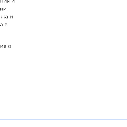
ния и
ии,
ажа и
а в
ие о
и