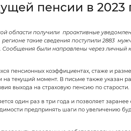
ущей пенсии в 2023 
Инверсивный монохромный
Синий
кой области получили проактивные уведомлен
Выключены
В регионе такие сведения поступили 2883 муж
ет. Сообщения были направлены через личный 
ести
Остановить
Повторить
ся пенсионных коэффициентах, стаже и разм
м на текущий момент. В письме также указан р
вия выхода на страховую пенсию по старости.
ся один раз в три года и позволяет заранее
одимости предпринять шаги по увеличению бу