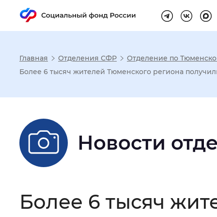
Главная
Отделения СФР
Отделение по Тюменско
Настройка реж
Более 6 тысяч жителей Тюменского региона получил
Размер шрифта
:
Стандартный
Новости отд
Шрифт
:
Без засечек
С з
Интервал между буквами
:
Нор
Более 6 тысяч жит