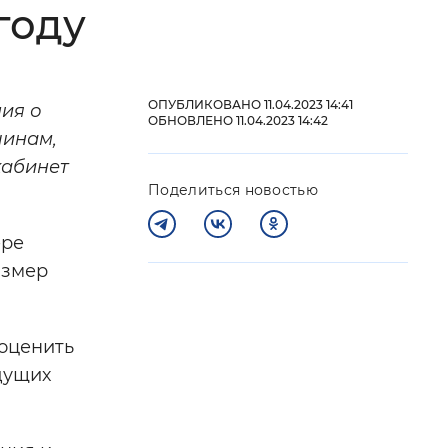
году
 фон
ОПУБЛИКОВАНО 11.04.2023 14:41
ия о
ОБНОВЛЕНО 11.04.2023 14:42
чинам,
кабинет
Поделиться новостью
ере
азмер
Закрыть
 оценить
дущих