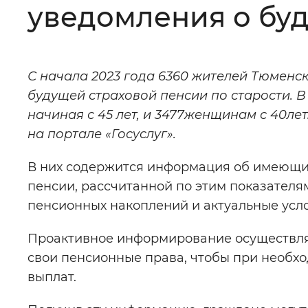
уведомления о буд
Цвет сайта
:
Монохромный
С начала 2023 года 6360 жителей Тюменс
Изображения
:
Включены
будущей страховой пенсии по старости. 
начиная с 45 лет, и 3477женщинам с 40л
Звуковой ассистент
:
Воспроизв
на портале «Госуслуг».
В них содержится информация об имеющих
пенсии, рассчитанной по этим показателя
пенсионных накоплений и актуальные усло
Вернуть стандартные настройки
Проактивное информирование осуществляет
свои пенсионные права, чтобы при необх
выплат.