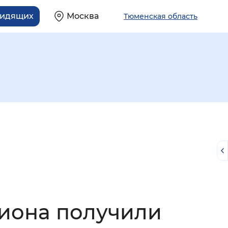
видящих
Москва
Тюменская область
й
гиона получили