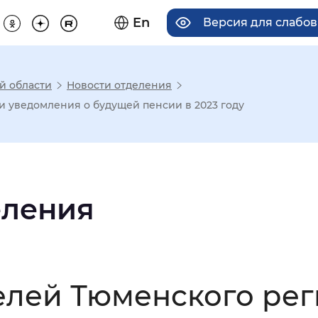
En
Версия для слабо
й области
Новости отделения
има отображения
и уведомления о будущей пенсии в 2023 году
Увеличенный
Крупный
еления
асечками
мальный
Увеличенный
Большо
елей Тюменского ре