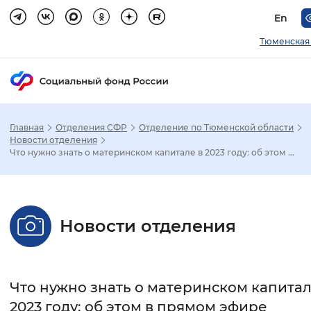
En
Тюменская
Главная
Отделения СФР
Отделение по Тюменской области
Зак
Новости отделения
Что нужно знать о материнском капитале в 2023 году: об этом ...
Настройка режима отображения
Размер шрифта
Новости отделения
Стандартный
Увеличенный
Крупны
Шрифт
Что нужно знать о материнском капитал
Без засечек
С засечками
2023 году: об этом в прямом эфире