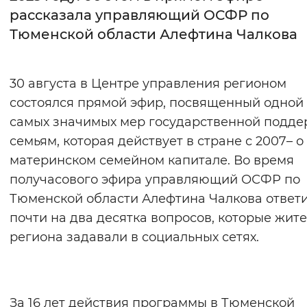
рассказала управляющий ОСФР по
Интервал между буквами
Тюменской области Алефтина Чалкова
Нормальный
Увеличенный
Большо
30 августа в Центре управления регионом
Цвет сайта
состоялся прямой эфир, посвященный одной
Монохромный
Инверсивный монохромны
самых значимых мер государственной подд
семьям, которая действует в стране с 2007– о
Синий фон
материнском семейном капитале. Во время
получасового эфира управляющий ОСФР по
Изображения
Тюменской области Алефтина Чалкова ответ
Включены
Выключены
почти на два десятка вопросов, которые жит
региона задавали в социальных сетях.
Звуковой ассистент
Воспроизвести
Остановить
Повтори
За 16 лет действия программы в Тюменской