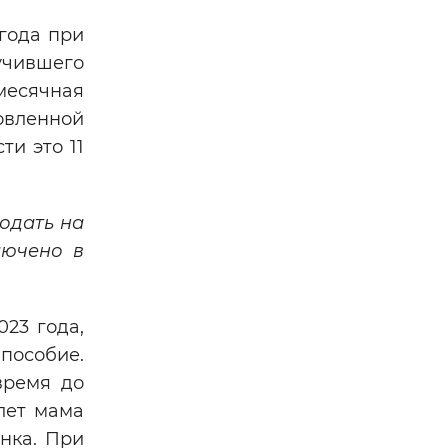
 года при
учившего
месячная
овленной
ти это 11
одать на
лючено в
023 года,
 пособие.
время до
лет мама
нка. При