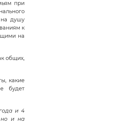
мьям при
нального
 на душу
ованиям к
ющими на
ак общих,
ы, какие
ие будет
года и 4
 но и на