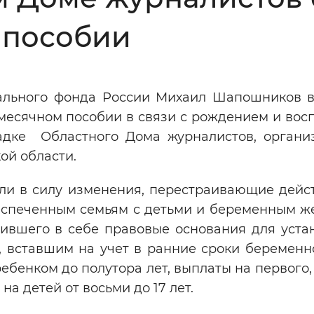
Инверсивный монохромный
Синий
 пособии
Выключены
ального фонда России Михаил Шапошников 
месячном пособии в связи с рождением и вос
ести
Остановить
Повторить
дке Областного Дома журналистов, органи
ой области.
пили в силу изменения, перестраивающие дей
еспеченным семьям с детьми и беременным 
нившего в себе правовые основания для уста
 вставшим на учет в ранние сроки беременно
ебенком до полутора лет, выплаты на первого,
на детей от восьми до 17 лет.