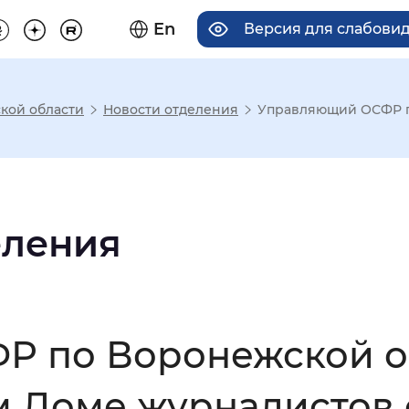
En
Версия для слабови
кой области
Новости отделения
Управляющий ОСФР по
има отображения
Увеличенный
Крупный
еления
асечками
 по Воронежской о
мальный
Увеличенный
Большо
м Доме журналистов 