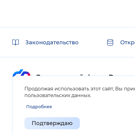
Полезные
Законодательство
Откр
ссылки
Продолжая использовать этот сайт, Вы пр
Карта сайта
пользовательских данных
.
Подробнее
Нашли ошибку на сайте?
Выделите фрагмент текста и нажмите Ctrl+ENTER.
Подтверждаю