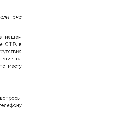
если она
 в нашем
е СФР, в
сутствия
ление на
по месту
 вопросы,
телефону