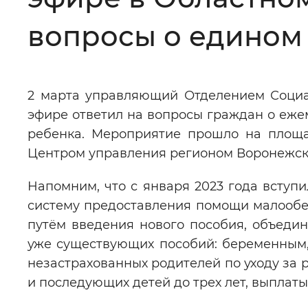
Цвет сайта
:
Монохромный
вопросы о едином
Изображения
:
Включены
2 марта управляющий Отделением Соци
эфире ответил на вопросы граждан о еже
Звуковой ассистент
:
Воспроизв
ребенка. Мероприятие прошло на площа
Центром управления регионом Воронежск
Напомним, что с января 2023 года всту
систему предоставления помощи малооб
Вернуть стандартные настройки
путём введения нового пособия, объеди
уже существующих пособий: беременным,
незастрахованных родителей по уходу за р
и последующих детей до трех лет, выплаты 