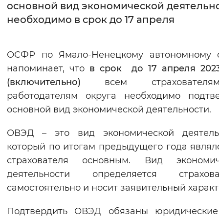
основной вид экономической деятельн
необходимо в срок до 17 апреля
Интервал между буквами
Нормальный
Увеличенный
Большо
ОСФР по Ямало-Ненецкому автономному о
Цвет сайта
напоминает, что
в срок до 17 апреля 202
(включительно)
всем страховател
Монохромный
Инверсивный монохромны
работодателям округа необходимо подтв
Синий фон
основной вид экономической деятельности.
Изображения
ОВЭД – это вид экономической деятельн
который по итогам предыдущего года являл
Включены
Выключены
страхователя основным. Вид экономич
деятельности определяется страхова
Звуковой ассистент
самостоятельно и носит заявительный характ
Воспроизвести
Остановить
Повтори
Подтвердить ОВЭД обязаны юридические