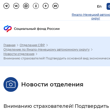
En
Ямало-Ненецкий автон
округ
Главная
Отделения СФР
Зак
Отделение по Ямало-Ненецкому автономному округу
Новости отделения
Вниманию страхователей! Подтвердить основной вид экономическ.
Настройка режима отображения
Размер шрифта
Новости отделения
Стандартный
Увеличенный
Крупны
Шрифт
Вниманию страхователей! Подтвердить
Без засечек
С засечками