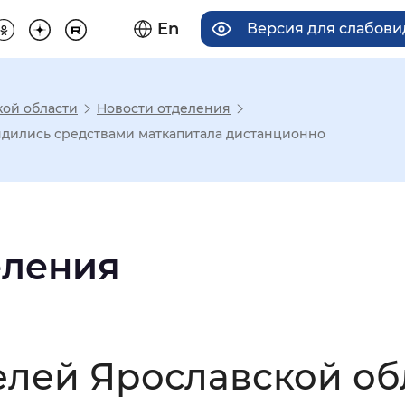
En
Версия для слабов
кой области
Новости отделения
има отображения
ядились средствами маткапитала дистанционно
Увеличенный
Крупный
еления
асечками
мальный
Увеличенный
Большо
елей Ярославской об