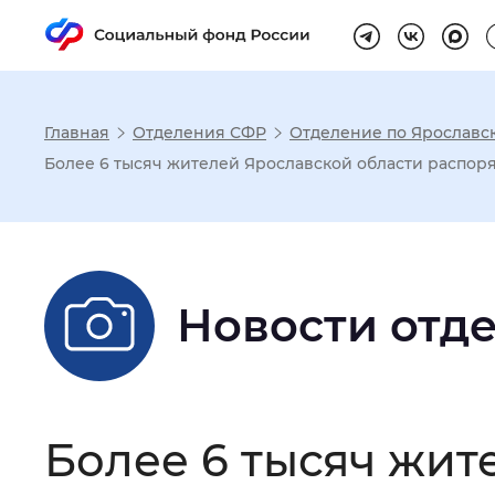
Главная
Отделения СФР
Отделение по Ярославс
Настройка реж
Более 6 тысяч жителей Ярославской области распор
Размер шрифта
:
Стандартный
Новости отд
Шрифт
:
Без засечек
С з
Интервал между буквами
:
Нор
Более 6 тысяч жит