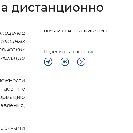
ла дистанционно
 фон
ОПУБЛИКОВАНО 21.06.2023 08:01
владелец
жилищных
евысоких
Поделиться новостью
циальную
зможности
учаев не
Закрыть
ормацию
авления,
тысячами