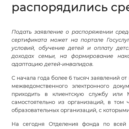
распорядились ср
Цвет сайта
:
Монохромный
Подать заявление о распоряжении сред
Изображения
:
Включены
сертификата может на портале Госусл
условий, обучение детей и оплату дет
Звуковой ассистент
:
Воспроизв
доходах семьи, на формирование нак
адаптацию детей-инвалидов.
С начала года более 6 тысяч заявлений о
межведомственного электронного доку
Вернуть стандартные настройки
приходить в клиентскую службу или
самостоятельно из организаций, в том 
образовательных организаций, с которыми
На сегодня Отделения фонда по всей