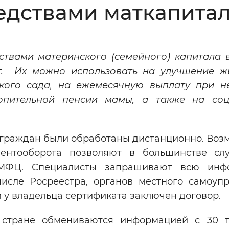
едствами маткапита
Инверсивный монохромный
Синий
ствами материнского (семейного) капитала 
Выключены
уг. Их можно использовать на улучшение 
ского сада, на ежемесячную выплату при н
ести
Остановить
Повторить
опительной пенсии мамы, а также на со
т граждан были обработаны дистанционно. Во
ментооборота позволяют в большинстве сл
 МФЦ. Специалисты запрашивают всю инф
числе Росреестра, органов местного самоупр
 у владельца сертификата заключен договор.
 стране обмениваются информацией с 30 