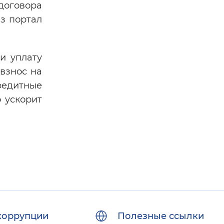
договора
ез портал
и уплату
взнос на
редитные
 ускорит
коррупции
Полезные ссылки