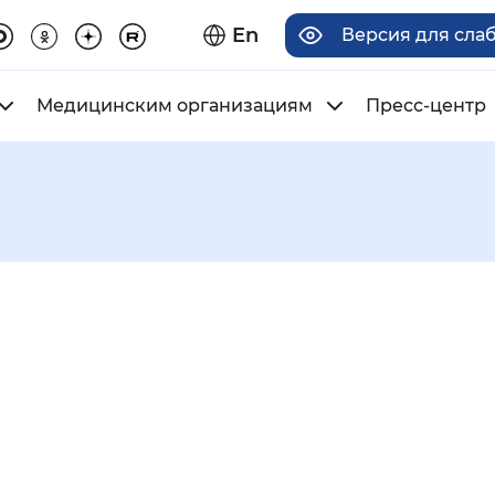
En
Версия для сла
Медицинским организациям
Пресс-центр
има отображения
Увеличенный
Крупный
асечками