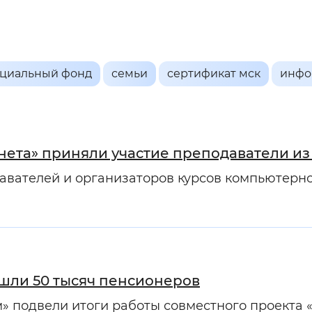
мальный
Увеличенный
Большо
Инверсивный монохромный
Синий
оциальный фонд
семьи
сертификат мск
инфо
Выключены
нета» приняли участие преподаватели из
давателей и организаторов курсов компьютерн
ести
Остановить
Повторить
шли 50 тысяч пенсионеров
 подвели итоги работы совместного проекта «А