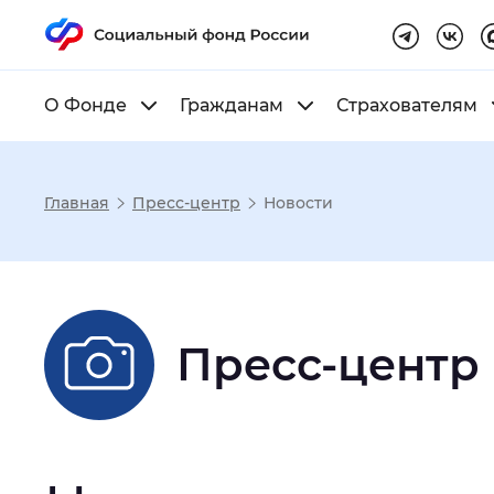
О Фонде
Гражданам
Страхователям
Главная
Пресс-центр
Новости
Настройка реж
Размер шрифта
:
Стандартный
Пресс-центр
Шрифт
:
Без засечек
С з