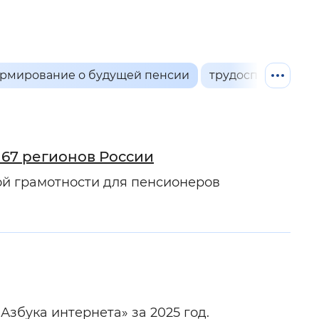
й
 фон
.
рмирование о будущей пенсии
трудоспособное 
 67 регионов России
ой грамотности для пенсионеров
Закрыть
збука интернета» за 2025 год.