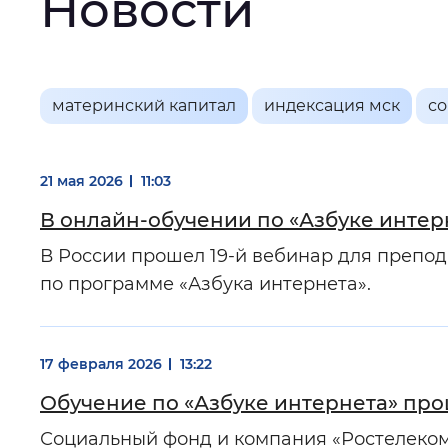
Новости
Интервал между буквами
:
Нор
Цвет сайта
:
Монохромный
Основная
материнский капитал
индексация мск
с
информация
Изображения
:
Включены
21 мая 2026
11:03
В онлайн-обучении по «Азбуке интер
В России прошел 19-й вебинар для препо
Звуковой ассистент
:
Воспроизв
по программе «Азбука интернета».
17 февраля 2026
13:22
Вернуть стандартные настройки
Обучение по «Азбуке интернета» про
Социальный фонд и компания «Ростелеком»