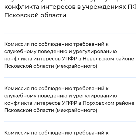
конфликта интересов в учреждениях П
Интервал между буквами
Псковской области
Нормальный
Увеличенный
Большо
Цвет сайта
Комиссия по соблюдению требований к
Монохромный
Инверсивный монохромны
служебному поведению и урегулированию
конфликта интересов УПФР в Невельском районе
Синий фон
Псковской области (межрайонного)
Изображения
Комиссия по соблюдению требований к
Включены
Выключены
служебному поведению и урегулированию
конфликта интересов УПФР в Порховском районе
Звуковой ассистент
Псковской области (межрайонного)
Воспроизвести
Остановить
Повтори
Комиссия по соблюдению требований к