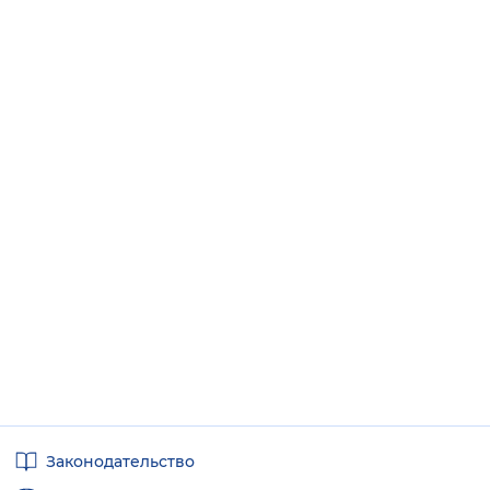
Полезные
Законодательство
ссылки