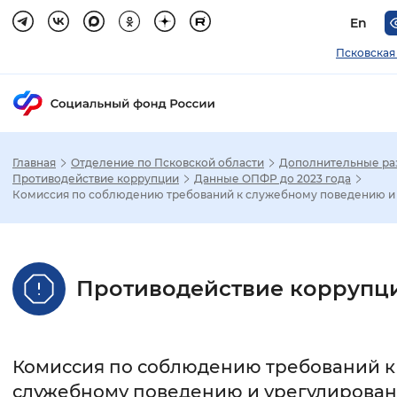
En
Псковская
Главная
Отделение по Псковской области
Дополнительные ра
Зак
Противодействие коррупции
Данные ОПФР до 2023 года
Комиссия по соблюдению требований к служебному поведению и у
Настройка режима отображения
Размер шрифта
Противодействие коррупц
Стандартный
Увеличенный
Крупны
Шрифт
Комиссия по соблюдению требований к
Без засечек
С засечками
служебному поведению и урегулирова