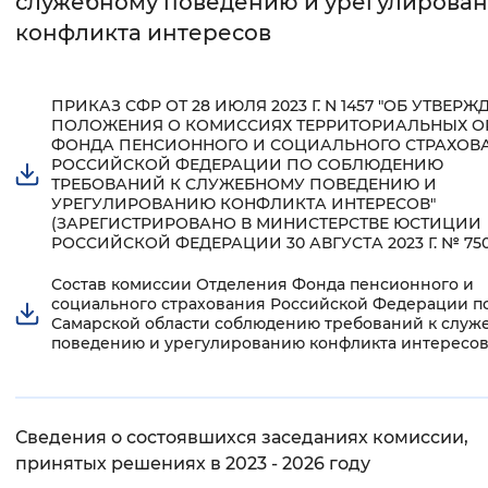
служебному поведению и урегулирова
конфликта интересов
Интервал между буквами
Нормальный
Увеличенный
Большо
ПРИКАЗ СФР ОТ 28 ИЮЛЯ 2023 Г. N 1457 "ОБ УТВЕР
ПОЛОЖЕНИЯ О КОМИССИЯХ ТЕРРИТОРИАЛЬНЫХ О
Цвет сайта
ФОНДА ПЕНСИОННОГО И СОЦИАЛЬНОГО СТРАХОВ
РОССИЙСКОЙ ФЕДЕРАЦИИ ПО СОБЛЮДЕНИЮ
Монохромный
Инверсивный монохромны
ТРЕБОВАНИЙ К СЛУЖЕБНОМУ ПОВЕДЕНИЮ И
УРЕГУЛИРОВАНИЮ КОНФЛИКТА ИНТЕРЕСОВ"
(ЗАРЕГИСТРИРОВАНО В МИНИСТЕРСТВЕ ЮСТИЦИИ
Синий фон
РОССИЙСКОЙ ФЕДЕРАЦИИ 30 АВГУСТА 2023 Г. № 750
Cостав комиссии Отделения Фонда пенсионного и
Изображения
социального страхования Российской Федерации п
Самарской области соблюдению требований к служ
Включены
Выключены
поведению и урегулированию конфликта интересов
Звуковой ассистент
Воспроизвести
Остановить
Повтори
Сведения о состоявшихся заседаниях комиссии,
принятых решениях в 2023 - 2026 году