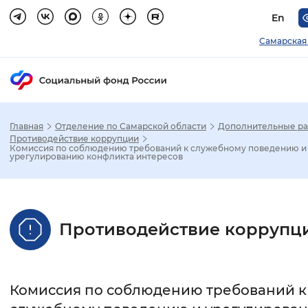
En
Самарская
Главная
Отделение по Самарской области
Дополнительные р
Зак
Противодействие коррупции
Комиссия по соблюдению требований к служебному поведению и
урегулированию конфликта интересов
Настройка режима отображения
Размер шрифта
Противодействие коррупц
Стандартный
Увеличенный
Крупны
Шрифт
Комиссия по соблюдению требований к
Без засечек
С засечками