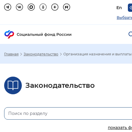
En
Выбрать
Главная
Законодательство
Организация назначения и выплаты
Зак
Настройка режима отображения
Законодательство
Размер шрифта
Стандартный
Увеличенный
Крупны
Шрифт
Без засечек
С засечками
показать 