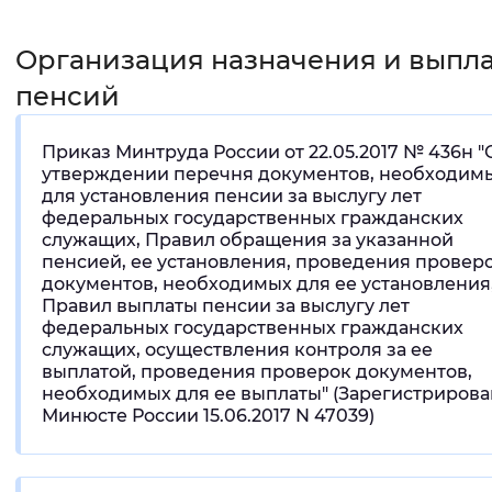
Интервал между буквами
Организация назначения и выпл
Нормальный
Увеличенный
Большо
пенсий
Цвет сайта
Приказ Минтруда России от 22.05.2017 № 436н "
утверждении перечня документов, необходим
Монохромный
Инверсивный монохромны
для установления пенсии за выслугу лет
федеральных государственных гражданских
Синий фон
служащих, Правил обращения за указанной
пенсией, ее установления, проведения провер
документов, необходимых для ее установления,
Изображения
Правил выплаты пенсии за выслугу лет
федеральных государственных гражданских
Включены
Выключены
служащих, осуществления контроля за ее
выплатой, проведения проверок документов,
Звуковой ассистент
необходимых для ее выплаты" (Зарегистрирова
Минюсте России 15.06.2017 N 47039)
Воспроизвести
Остановить
Повтори