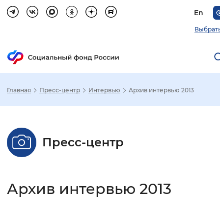
En
Выбрать
Главная
Пресс-центр
Интервью
Архив интервью 2013
Зак
Настройка режима отображения
Пресс-центр
Размер шрифта
Стандартный
Увеличенный
Крупны
Архив интервью 2013
Шрифт
Без засечек
С засечками