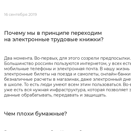
Интервал между буквами
Основная
16 сентября 2019
Нормальный
Увеличенный
Большо
информация
Почему мы в принципе переходим
Цвет сайта
на электронные трудовые книжки?
Монохромный
Инверсивный монохромны
Два момента. Во-первых, для этого созрели предпосылки.
Синий фон
Большинство россиян пользуются интернетом, у всех ест
мобильные телефоны и электронная почта. В нашу жизнь
электронные билеты на поезда и самолеты, онлайн-банки
Изображения
безналичные расчеты в магазинах, даже электронный дн
в школе. То есть люди умеют всем этим пользоваться. Во-
Включены
Выключены
уже есть вся нужная инфраструктура, которая позволяет 
данные обрабатывать, передавать и защищать.
Звуковой ассистент
Чем плохи бумажные?
Воспроизвести
Остановить
Повтори