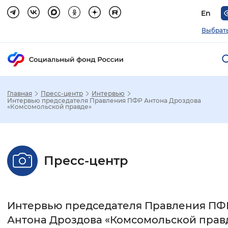
En
Выбрать
Главная
Пресс-центр
Интервью
Зак
Интервью председателя Правления ПФР Антона Дроздова
«Комсомольской правде»
Настройка режима отображения
Размер шрифта
Пресс-центр
Стандартный
Увеличенный
Крупны
Шрифт
Интервью председателя Правления ПФ
Антона Дроздова «Комсомольской прав
Без засечек
С засечками