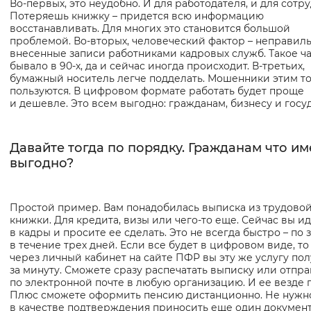
Во-первых, это неудобно. И для работодателя, и для сотру
Потеряешь книжку – придется всю информацию
Вернуть стандартные настройки
восстанавливать. Для многих это становится большой
проблемой. Во-вторых, человеческий фактор – неправил
внесенные записи работниками кадровых служб. Такое ч
бывало в 90-х, да и сейчас иногда происходит. В-третьих,
бумажный носитель легче подделать. Мошенники этим т
пользуются. В цифровом формате работать будет проще
и дешевле. Это всем выгодно: гражданам, бизнесу и госу
Давайте тогда по порядку. Гражданам что и
выгодно?
Простой пример. Вам понадобилась выписка из трудово
книжки. Для кредита, визы или чего-то еще. Сейчас вы и
в кадры и просите ее сделать. Это не всегда быстро – по 
в течение трех дней. Если все будет в цифровом виде, то
через личный кабинет на сайте ПФР вы эту же услугу по
за минуту. Сможете сразу распечатать выписку или отпра
по электронной почте в любую организацию. И ее везде 
Плюс сможете оформить пенсию дистанционно. Не нужн
в качестве подтверждения приносить еще один документ