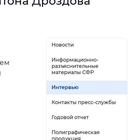
тона Дроздова
й
 фон
Новости
Информационно-
чем
разъяснительные
ы
материалы СФР
Интервью
а
Контакты пресс-службы
Закрыть
Годовой отчет
Полиграфическая
продукция