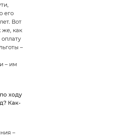
ти,
о его
лет. Вот
 же, как
 оплату
льготы –
и – им
 по ходу
д? Как-
ния –