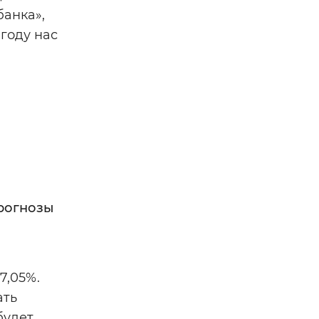
банка»,
году нас
прогнозы
7,05%.
ать
будет