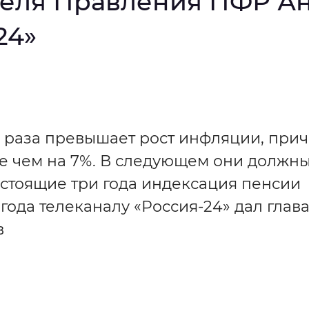
еля Правления ПФР Ан
мальный
Увеличенный
Большо
24»
Инверсивный монохромный
Синий
Выключены
а раза превышает рост инфляции, при
ше чем на 7%. В следующем они должн
ести
Остановить
Повторить
едстоящие три года индексация пенсии
года телеканалу «Россия-24» дал глав
в