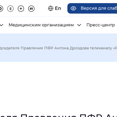
En
Версия для сла
Медицинским организациям
Пресс-центр
дседателя Правления ПФР Антона Дроздова телеканалу «Р
има отображения
Увеличенный
Крупный
асечками