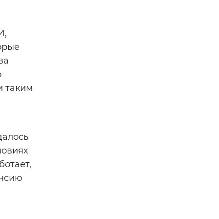
И,
орые
ва
о
и таким
далось
ловиях
ботает,
енсию