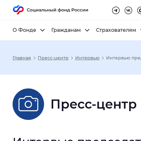
О Фонде
Гражданам
Страхователям
Главная
Пресс-центр
Интервью
Интервью пре
Настройка реж
Размер шрифта
:
Стандартный
Пресс-центр
Шрифт
:
Без засечек
С з