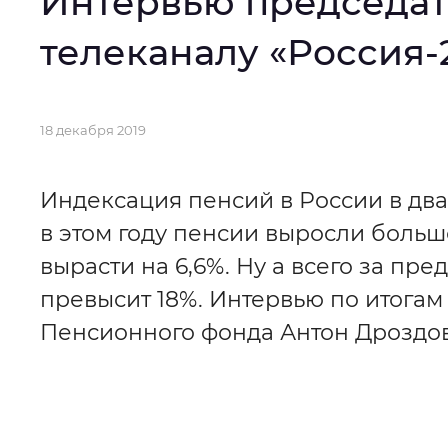
Интервью председат
Интервал между буквами
:
Нор
телеканалу «Россия-
Цвет сайта
:
Монохромный
Основная
18 декабря 2019
информация
Изображения
:
Включены
Индексация пенсий в России в дв
в этом году пенсии выросли боль
Звуковой ассистент
:
Воспроизв
вырасти на 6,6%. Ну а всего за пр
превысит 18%. Интервью по итогам 
Пенсионного фонда Антон Дроздо
Вернуть стандартные настройки