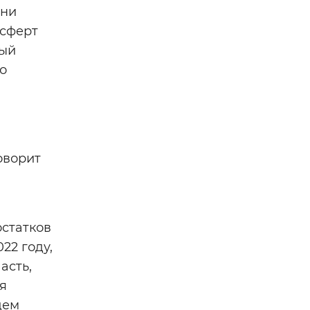
они
нсферт
ный
о
оворит
остатков
22 году,
асть,
я
удем