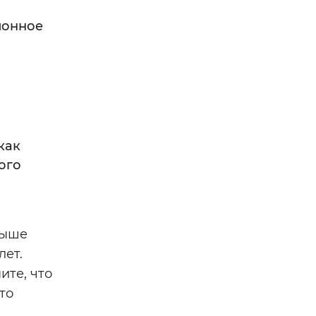
ионное
как
ого
выше
лет.
ите, что
то