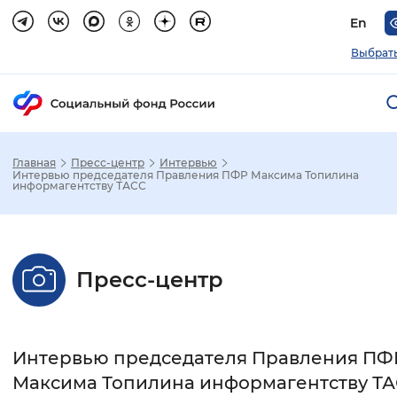
En
Выбрать
Главная
Пресс-центр
Интервью
Зак
Интервью председателя Правления ПФР Максима Топилина
информагентству ТАСС
Настройка режима отображения
Размер шрифта
Пресс-центр
Стандартный
Увеличенный
Крупны
Шрифт
Интервью председателя Правления ПФ
Максима Топилина информагентству Т
Без засечек
С засечками