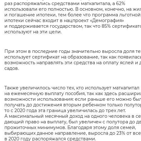
раз распоряжались средствами маткапитала, а 62%
использовали его полностью. В основном, конечно, на жи
и погашение ипотеки, тем более что программа льготной
ипотеки сейчас входит в нацпроект «Демография»
и поддерживается государством, так что 85% сертификат
используют на эти цели.
При этом в последние годы значительно выросла доля тех
использует сертификат на образование, так как появилас
возможность направлять эти средства на оплату яслей и 
садов.
Также увеличилось число тех, кто использует маткапитал
на ежемесячную выплату пособия, так как здесь расшири
возможности использования: если раньше его можно бы
получать до достижения вторым ребенком только полутор
то с 2020 года эта граница увеличилась до трех лет.
А максимальный месячный доход на одного человека в се
дающий право на выплату, был увеличен с полутора до д
прожиточных минимумов. Благодаря этому доля семей,
выбирающих данное направление, выросла до 23% от всех
в 2020 году распоряжался средствами.