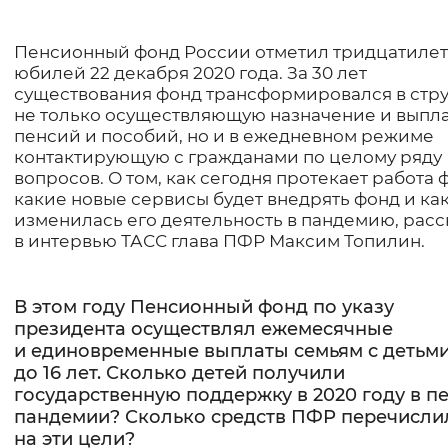
Интервал между буквами
Основная
Пенсионный фонд России отметил тридцатиле
юбилей 22 декабря 2020 года. За 30 лет
Нормальный
Увеличенный
Большо
информация
существования фонд трансформировался в стру
не только осуществляющую назначение и выпл
Цвет сайта
пенсий и пособий, но и в ежедневном режиме
контактирующую с гражданами по целому ряду
Монохромный
Инверсивный монохромны
вопросов. О том, как сегодня протекает работа 
какие новые сервисы будет внедрять фонд и ка
Синий фон
изменилась его деятельность в пандемию, расс
в интервью ТАСС глава ПФР Максим Топилин.
Изображения
Включены
Выключены
В этом году Пенсионный фонд по указу
президента осуществлял ежемесячные
и единовременные выплаты семьям с детьм
Звуковой ассистент
до 16 лет. Сколько детей получили
государственную поддержку в 2020 году в п
Воспроизвести
Остановить
Повтори
пандемии? Сколько средств ПФР перечисли
на эти цели?