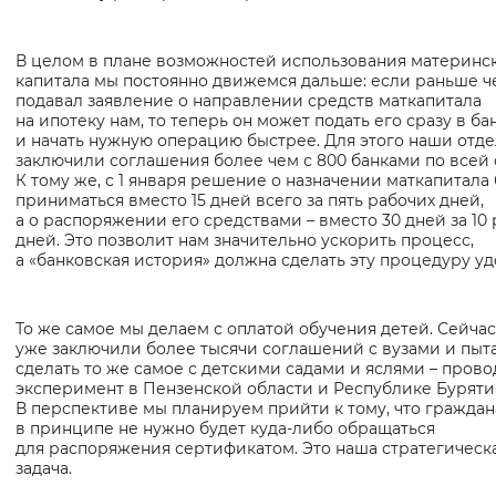
В целом в плане возможностей использования материнс
капитала мы постоянно движемся дальше: если раньше ч
подавал заявление о направлении средств маткапитала
на ипотеку нам, то теперь он может подать его сразу в ба
и начать нужную операцию быстрее. Для этого наши отд
заключили соглашения более чем с 800 банками по всей 
К тому же, с 1 января решение о назначении маткапитала
приниматься вместо 15 дней всего за пять рабочих дней,
а о распоряжении его средствами – вместо 30 дней за 10
дней. Это позволит нам значительно ускорить процесс,
а «банковская история» должна сделать эту процедуру уд
То же самое мы делаем с оплатой обучения детей. Сейча
уже заключили более тысячи соглашений с вузами и пыт
сделать то же самое с детскими садами и яслями – пров
эксперимент в Пензенской области и Республике Буряти
В перспективе мы планируем прийти к тому, что гражда
в принципе не нужно будет куда-либо обращаться
для распоряжения сертификатом. Это наша стратегическ
задача.