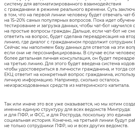
систему для автоматизированного взаимодействия
с гражданами в режиме реального времени. Суть заключ
в том, что на первой линии человеку будет отвечать чат-б
на 15–20% самых популярных вопросов. Пока идет обучени
тестирование и загрузка данных, чтобы чат-бот научился 
на простые вопросы граждан. Дальше, если чат-бот не с
ответить на вопрос, будет сделана переадресация на вт
линию, где диалог с гражданином продолжит сотрудник 
Сейчас мы наполняем базу данных для ответов на эти воп
если они не персонифицированы. В случае если человек
более детальная личная консультация, он будет переадр
на третью линию. Для этого будет введена система кодов
чтобы удостовериться в личности гражданина, и тогда с
ЕКЦ ответит на конкретный вопрос гражданина, использу
личную информацию. Например, сколько осталось
неизрасходованных средств из материнского капитала.
Так или иначе это все уже оказывается, но мы хотим созд
именно единую структуру для всех ведомств Минтруда:
и для ПФР, и ФСС, и для Роструда, поскольку это единая
социальная история. Конечно, на третьей линии будут ра
не только сотрудники ПФР, но и всех других ведомств.