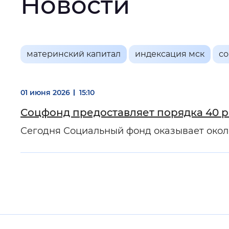
Новости
Интервал между буквами
:
Нор
Цвет сайта
:
Монохромный
Основная
материнский капитал
индексация мск
с
информация
Изображения
:
Включены
01 июня 2026
15:10
Соцфонд предоставляет порядка 40 р
Сегодня Социальный фонд оказывает около
Звуковой ассистент
:
Воспроизв
Вернуть стандартные настройки
Полезные