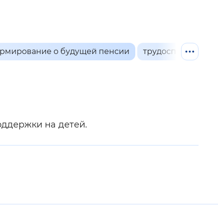
й
 фон
.
рмирование о будущей пенсии
трудоспособное 
оддержки на детей.
Закрыть