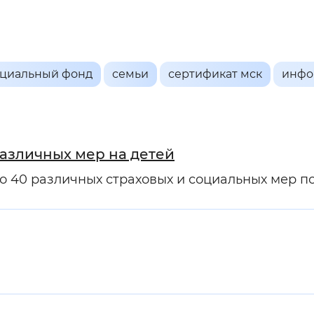
мальный
Увеличенный
Большо
Инверсивный монохромный
Синий
оциальный фонд
семьи
сертификат мск
инфо
Выключены
азличных мер на детей
 40 различных страховых и социальных мер п
ести
Остановить
Повторить