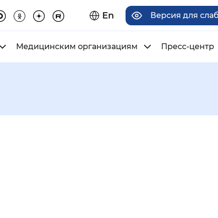
En
Версия для сла
Медицинским организациям
Пресс-центр
има отображения
Увеличенный
Крупный
асечками