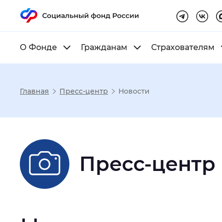
О Фонде
Гражданам
Страхователям
Главная
Пресс-центр
Новости
Настройка реж
Размер шрифта
:
Стандартный
Пресс-центр
Шрифт
:
Без засечек
С з