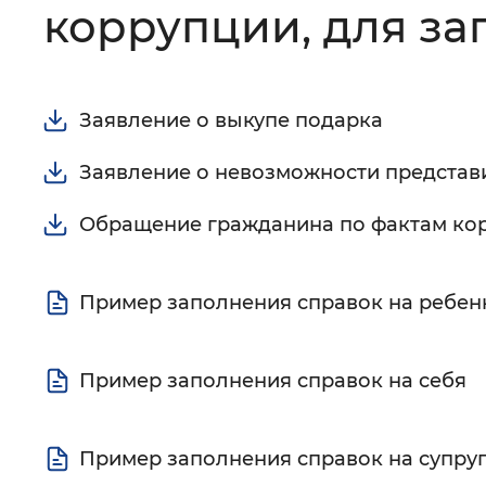
коррупции, для з
Цвет сайта
:
Монохромный
Заявление о выкупе подарка
Изображения
:
Включены
Заявление о невозможности представ
Звуковой ассистент
:
Воспроизв
Обращение гражданина по фактам ко
Пример заполнения справок на ребен
Вернуть стандартные настройки
Пример заполнения справок на себя
Пример заполнения справок на супру