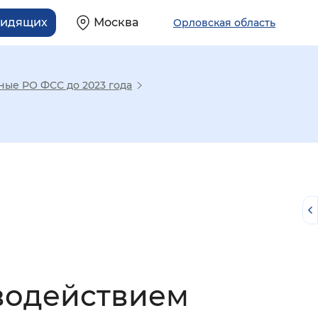
видящих
Москва
Орловская область
ные РО ФСС до 2023 года
й
водействием