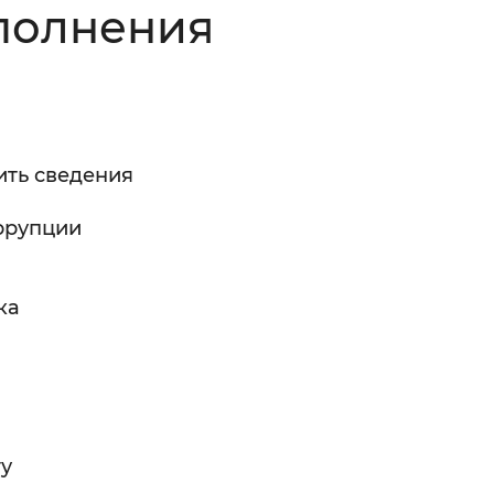
аполнения
Инверсивный монохромный
Синий
Выключены
ить сведения
ести
Остановить
Повторить
ррупции
ка
гу