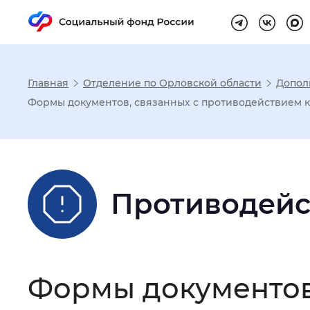
Главная
Отделение по Орловской области
Допол
Настройка реж
Формы документов, связанных с противодействием 
Размер шрифта
:
Стандартный
Противодейс
Шрифт
:
Без засечек
С з
Интервал между буквами
:
Нор
Формы документов