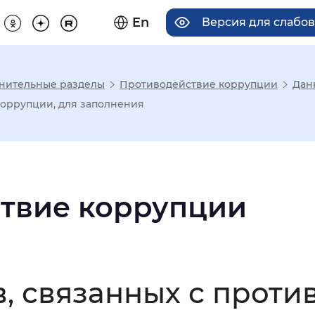
En
Версия для слабо
нительные разделы
Противодействие коррупции
Дан
има отображения
коррупции, для заполнения
Увеличенный
Крупный
твие коррупции
асечками
мальный
Увеличенный
Большо
, связанных с проти