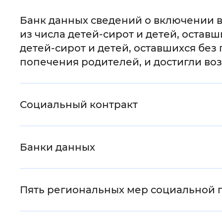
Интервал между буквами
:
Нор
Банк данных сведений о включении в 
из числа детей-сирот и детей, остав
Цвет сайта
:
Монохромный
детей-сирот и детей, оставшихся без
попечения родителей, и достигли в
Изображения
:
Включены
Социальный контракт
Звуковой ассистент
:
Воспроизв
Банки данных
Вернуть стандартные настройки
Пять региональных мер социальной 