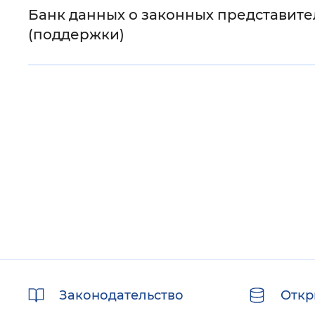
Банк данных о законных представит
(поддержки)
Полезные
Законодательство
Откр
ссылки