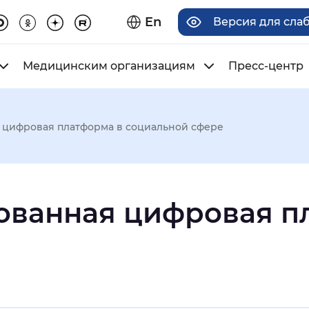
En
Версия для сла
Медицинским организациям
Пресс-центр
 цифровая платформа в социальной сфере
има отображения
ованная цифровая п
Увеличенный
Крупный
асечками