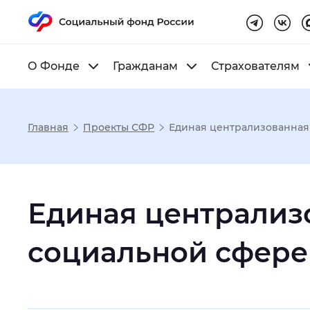
О Фонде
Гражданам
Страхователям
Главная
Проекты СФР
Единая централизованная
Настройка реж
Единая централиз
Размер шрифта
:
Стандартный
социальной сфере
Шрифт
:
Без засечек
С з