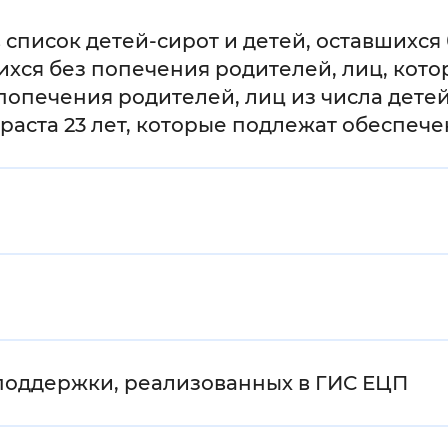
мальный
Увеличенный
Большо
список детей-сирот и детей, оставшихся
шихся без попечения родителей, лиц, кот
Инверсивный монохромный
Синий
 попечения родителей, лиц из числа детей
озраста 23 лет, которые подлежат обесп
Выключены
ести
Остановить
Повторить
поддержки, реализованных в ГИС ЕЦП