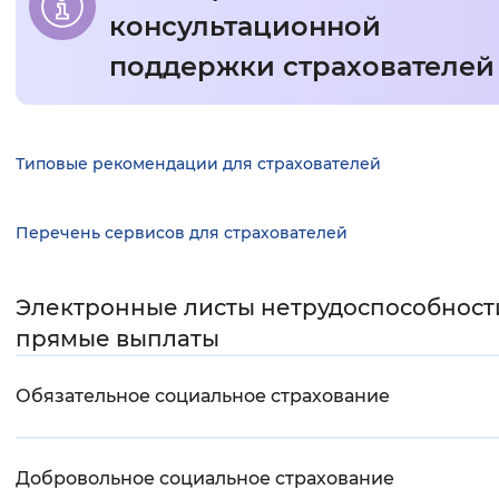
консультационной
Интервал между буквами
поддержки страхователей
Нормальный
Увеличенный
Большо
Цвет сайта
Основная
Типовые рекомендации для страхователей
Монохромный
Инверсивный монохромны
информация
Перечень сервисов для страхователей
Синий фон
Изображения
Электронные листы нетрудоспособност
прямые выплаты
Включены
Выключены
Обязательное социальное страхование
Звуковой ассистент
Воспроизвести
Остановить
Повтори
Добровольное социальное страхование