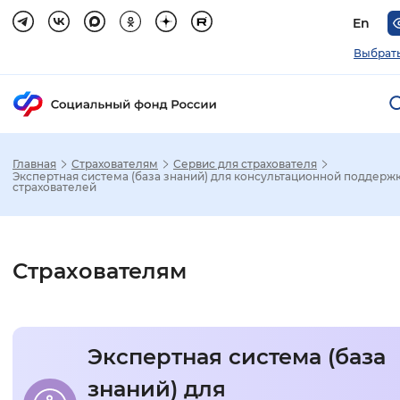
En
Выбрать
Главная
Страхователям
Сервис для страхователя
Зак
Экспертная система (база знаний) для консультационной поддерж
страхователей
Настройка режима отображения
Страхователям
Размер шрифта
Стандартный
Увеличенный
Крупны
Экспертная система (база
Шрифт
знаний) для
Без засечек
С засечками